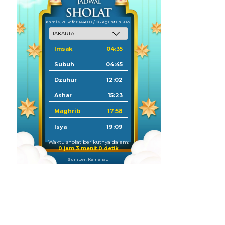
Kamis, 21 Safar 1448 H / 06 Agustus 2026
Imsak
04:35
Subuh
04:45
Dzuhur
12:02
Ashar
15:23
Maghrib
17:58
Isya
19:09
Waktu sholat berikutnya dalam:
0 jam 2 menit 58 detik
Sumber: Kemenag