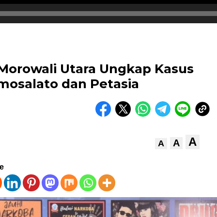
 Morowali Utara Ungkap Kasus
mosalato dan Petasia
A
A
A
ve