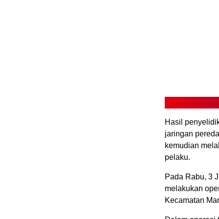
Hasil penyelid
jaringan pered
kemudian melak
pelaku.
Pada Rabu, 3 J
melakukan oper
Kecamatan Mam