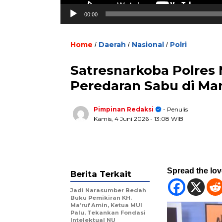
00:00
Home
Daerah
Nasional
Polri
/
/
/
Satresnarkoba Polres
Peredaran Sabu di Ma
Pimpinan Redaksi
- Penulis
Kamis, 4 Juni 2026
- 13:08 WIB
Spread the lo
Berita Terkait
Jadi Narasumber Bedah
Buku Pemikiran KH.
Ma’ruf Amin, Ketua MUI
Palu, Tekankan Fondasi
Intelektual NU