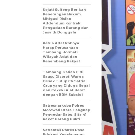
Kejati Sulteng Berikan
Penerangan Hukum
Mitigasi Risiko
Addendum Kontrak
Pengadaan Barang dan
Jasa di Donggala
Ketua Adat Poboya
Harap Perusahaan
Tambang Hormati
Wilayah Adat dan
Penambang Rakyat
Tambang Galian C di
Sausu Disorot: Warga
Desak Tutup CV Satria
Grup yang Diduga Ilegal
dan Cekoki Alat Berat
dengan BBM Subsidi
Satresnarkoba Polres
Morowali Utara Tangkap
Pengedar Sabu, Sita 41
Paket Barang Bukti
Satlantas Polres Poso
Edukasi Keselamatan