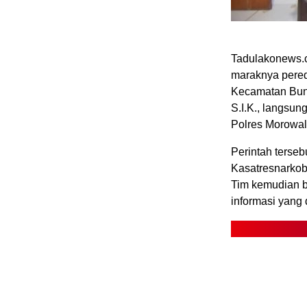
Tadulakonews.c
maraknya pered
Kecamatan Bung
S.I.K., langsu
Polres Morowal
Perintah terseb
Kasatresnarkob
Tim kemudian b
informasi yang 