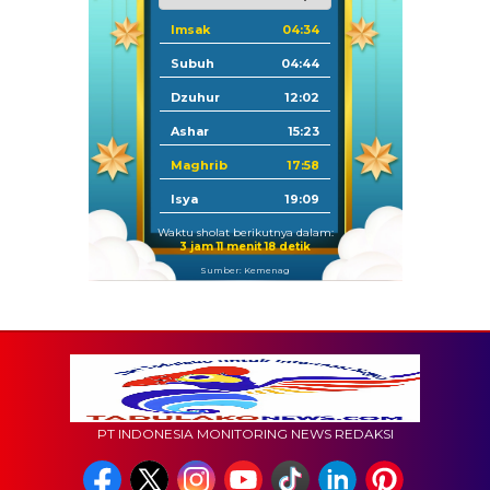
Imsak
04:34
Subuh
04:44
Dzuhur
12:02
Ashar
15:23
Maghrib
17:58
Isya
19:09
Waktu sholat berikutnya dalam:
3 jam 11 menit 17 detik
Sumber: Kemenag
PT INDONESIA MONITORING NEWS REDAKSI