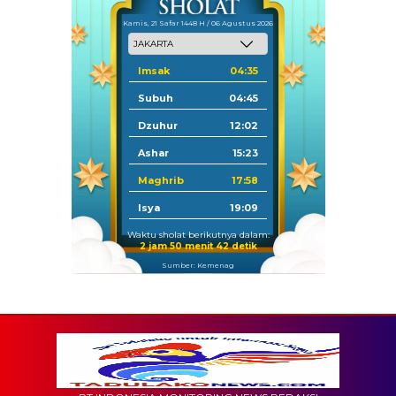
Kamis, 21 Safar 1448 H / 06 Agustus 2026
Imsak
04:35
Subuh
04:45
Dzuhur
12:02
Ashar
15:23
Maghrib
17:58
Isya
19:09
Waktu sholat berikutnya dalam:
2 jam 50 menit 41 detik
Sumber: Kemenag