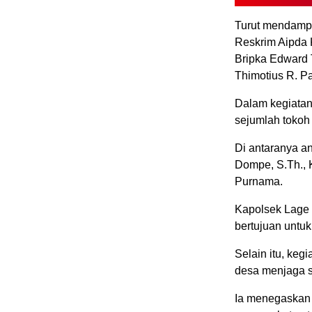
Turut mendampin
Reskrim Aipda K
Bripka Edward 
Thimotius R. P
Dalam kegiatan
sejumlah tokoh
Di antaranya a
Dompe, S.Th., 
Purnama.
Kapolsek Lage
bertujuan untu
Selain itu, keg
desa menjaga 
Ia menegaskan