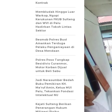
Kontrak
Membludak Hingga Luar
Warkop, Ngopi
Kerukunan FKUB Sulteng
dan WVI di Palu
Hadirkan Tokoh Lintas
Sektor
Resmob Polres Buol
Amankan Terduga
Pelaku Penganiayaan di
Desa Mendaan
Polres Poso Tangkap
Residivis Curanmor,
Motor Korban Dijual
untuk Beli Sabu
Jadi Narasumber Bedah
Buku Pemikiran KH.
Ma’ruf Amin, Ketua MUI
Palu, Tekankan Fondasi
Intelektual NU
Kejati Sulteng Berikan
Penerangan Hukum
Mitigasi Risiko