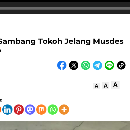
 Sambang Tokoh Jelang Musdes
o
A
A
A
ve