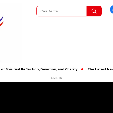
al Reflection, Devotion, and Charity
The Latest News in R&B 
LIVE TN
Pemutar
Video