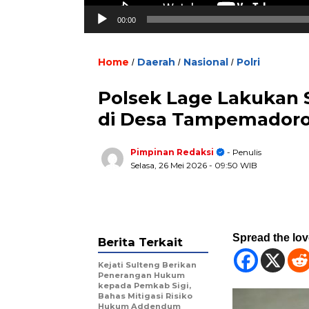
00:00
Home
Daerah
Nasional
Polri
/
/
/
Polsek Lage Lakukan
di Desa Tampemador
Pimpinan Redaksi
- Penulis
Selasa, 26 Mei 2026
- 09:50 WIB
Spread the lo
Berita Terkait
Kejati Sulteng Berikan
Penerangan Hukum
kepada Pemkab Sigi,
Bahas Mitigasi Risiko
Hukum Addendum