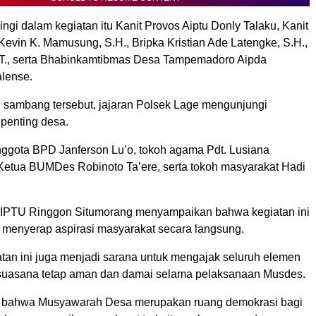
gi dalam kegiatan itu Kanit Provos Aiptu Donly Talaku, Kanit
evin K. Mamusung, S.H., Bripka Kristian Ade Latengke, S.H.,
T., serta Bhabinkamtibmas Desa Tampemadoro Aipda
alense.
 sambang tersebut, jajaran Polsek Lage mengunjungi
 penting desa.
nggota BPD Janferson Lu’o, tokoh agama Pdt. Lusiana
Ketua BUMDes Robinoto Ta’ere, serta tokoh masyarakat Hadi
 IPTU Ringgon Situmorang menyampaikan bahwa kegiatan ini
k menyerap aspirasi masyarakat secara langsung.
iatan ini juga menjadi sarana untuk mengajak seluruh elemen
suasana tetap aman dan damai selama pelaksanaan Musdes.
 bahwa Musyawarah Desa merupakan ruang demokrasi bagi