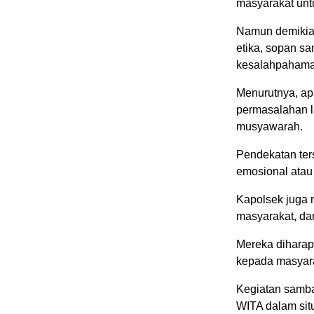
masyarakat unt
Namun demikian
etika, sopan sa
kesalahpahama
Menurutnya, ap
permasalahan l
musyawarah.
Pendekatan ters
emosional atau
Kapolsek juga 
masyarakat, da
Mereka dihara
kepada masyara
Kegiatan samba
WITA dalam sit