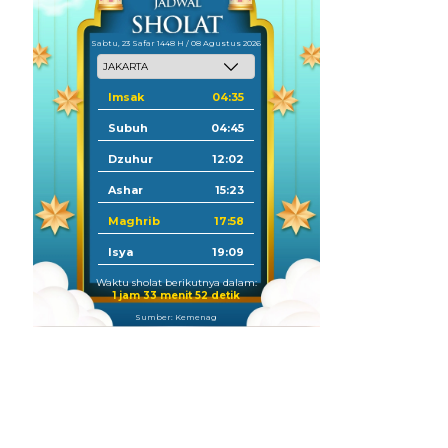
Sabtu, 23 Safar 1448 H / 08 Agustus 2026
Imsak
04:35
Subuh
04:45
Dzuhur
12:02
Ashar
15:23
Maghrib
17:58
Isya
19:09
Waktu sholat berikutnya dalam:
1 jam 33 menit 50 detik
Sumber: Kemenag