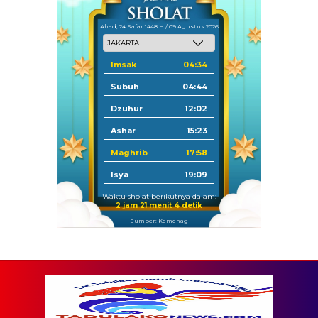
Ahad, 24 Safar 1448 H / 09 Agustus 2026
Imsak
04:34
Subuh
04:44
Dzuhur
12:02
Ashar
15:23
Maghrib
17:58
Isya
19:09
Waktu sholat berikutnya dalam:
2 jam 21 menit 3 detik
Sumber: Kemenag