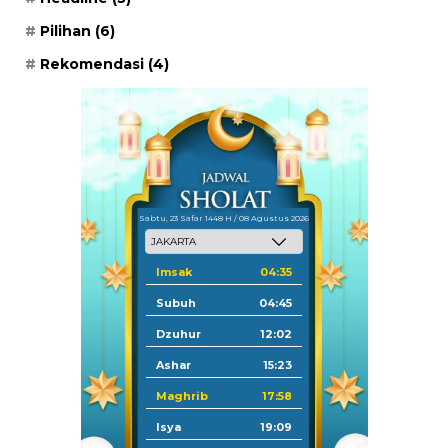
Pilihan
(6)
Rekomendasi
(4)
Sabtu, 23 Safar 1448 H / 08 Agustus 2026
Imsak
04:35
Subuh
04:45
Dzuhur
12:02
Ashar
15:23
Maghrib
17:58
Isya
19:09