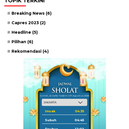
TOPIK TERKINI
Breaking News
(6)
Capres 2023
(2)
Headline
(5)
Pilihan
(6)
Rekomendasi
(4)
Jum'at, 22 Safar 1448 H / 07 Agustus 2026
Imsak
04:35
Subuh
04:45