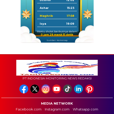
Dzuhur
12:02
Ashar
15:23
Maghrib
17:58
Isya
19:09
Waktu sholat berikutnya dalam:
0 jam 29 menit 50 detik
Sumber: Kemenag
PT INDONESIA MONITORING NEWS REDAKSI
MEDIA NETWORK
Facebook.com
Instagram.com
Whatsapp.com