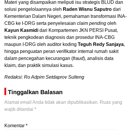
Materi yang disampaikan meliputi isu strategis BLUD dan
solusi pengelolaannya oleh
Raden Wisnu Saputro
dari
Kementerian Dalam Negeri, pemahaman transformasi INA-
CBG ke I-DRG serta penyelesaian
claim pending
oleh
Kayun Kasmidi
dari Kompartemen JKN PERSI Pusat,
teknik pengkodean diagnosis dan prosedur INA-CBG
maupun I-DRG oleh auditor koding
Teguh Redy Sanjaya
,
hingga penguatan peran verifikator internal rumah sakit
dalam pencegahan kecurangan (
fraud
), analisis data
klaim, dan praktik simulasi kasus.
Redaksi: Ro Adpim Setdaprov Sulteng
Tinggalkan Balasan
Alamat email Anda tidak akan dipublikasikan.
Ruas yang
wajib ditandai
*
Komentar
*