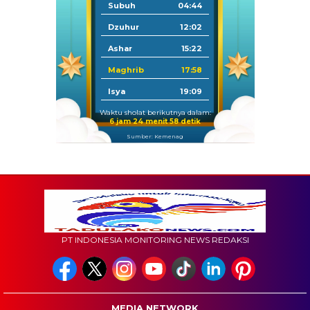
Subuh
04:44
Dzuhur
12:02
Ashar
15:22
Maghrib
17:58
Isya
19:09
Waktu sholat berikutnya dalam:
6 jam 24 menit 56 detik
Sumber: Kemenag
PT INDONESIA MONITORING NEWS REDAKSI
MEDIA NETWORK