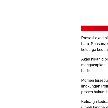
Prosesi akad n
haru. Suasana s
keluarga kedua
Akad nikah dip
mengucapkan ja
hadir.
Momen tersebut
lingkungan Pol
proses hukum b
Keluarga kedu
rumah tangga y