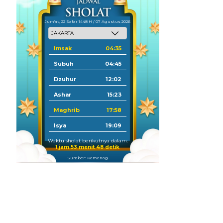
Jum'at, 22 Safar 1448 H / 07 Agustus 2026
Imsak
04:35
Subuh
04:45
Dzuhur
12:02
Ashar
15:23
Maghrib
17:58
Isya
19:09
Waktu sholat berikutnya dalam:
1 jam 53 menit 47 detik
Sumber: Kemenag