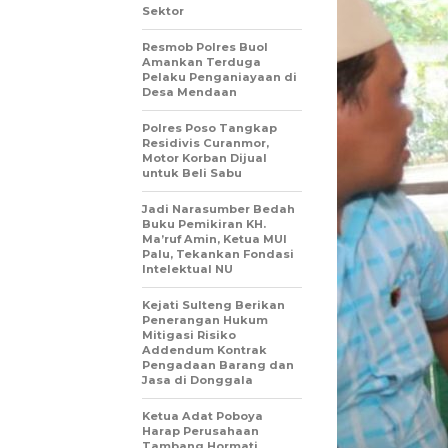
Sektor
Resmob Polres Buol
Amankan Terduga
Pelaku Penganiayaan di
Desa Mendaan
Polres Poso Tangkap
Residivis Curanmor,
Motor Korban Dijual
untuk Beli Sabu
Jadi Narasumber Bedah
Buku Pemikiran KH.
Ma’ruf Amin, Ketua MUI
Palu, Tekankan Fondasi
Intelektual NU
Kejati Sulteng Berikan
Penerangan Hukum
Mitigasi Risiko
Addendum Kontrak
Pengadaan Barang dan
Jasa di Donggala
Ketua Adat Poboya
Harap Perusahaan
Tambang Hormati