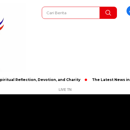
flection, Devotion, and Charity
The Latest News in R&B Music:
LIVE TN
Pemutar
Video