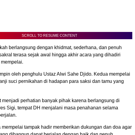
SCROLL TO RESUME CONTENT
ikah berlangsung dengan khidmat, sederhana, dan penuh
akral terasa sejak awal hingga akhir acara yang dihadiri
 mempelai.
impin oleh penghulu Ustaz Alwi Sahe Djido. Kedua mempelai
nji suci pernikahan di hadapan para saksi dan tamu yang
 menjadi perhatian banyak pihak karena berlangsung di
res Sigi, tempat DH menjalani masa penahanan selama
erjalan.
a mempelai tampak hadir memberikan dukungan dan doa agar
ang dibangun dapat berjalan dengan baik dan penuh