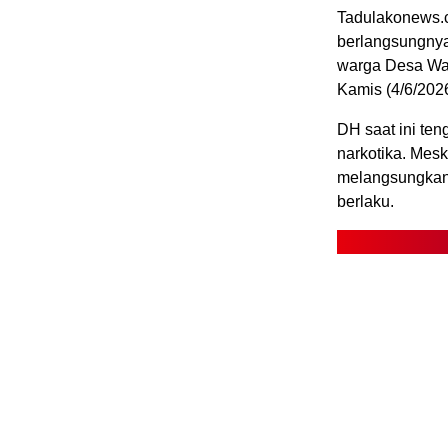
Tadulakonews.c
berlangsungnya
warga Desa Wal
Kamis (4/6/2026
DH saat ini te
narkotika. Mesk
melangsungkan 
berlaku.