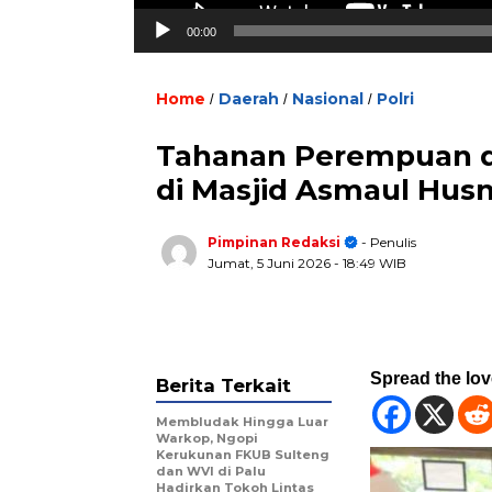
00:00
Home
Daerah
Nasional
Polri
/
/
/
Tahanan Perempuan di 
di Masjid Asmaul Hus
Pimpinan Redaksi
- Penulis
Jumat, 5 Juni 2026
- 18:49 WIB
Spread the lo
Berita Terkait
Membludak Hingga Luar
Warkop, Ngopi
Kerukunan FKUB Sulteng
dan WVI di Palu
Hadirkan Tokoh Lintas