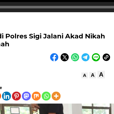
Polres Sigi Jalani Akad Nikah
nah
A
A
A
ve