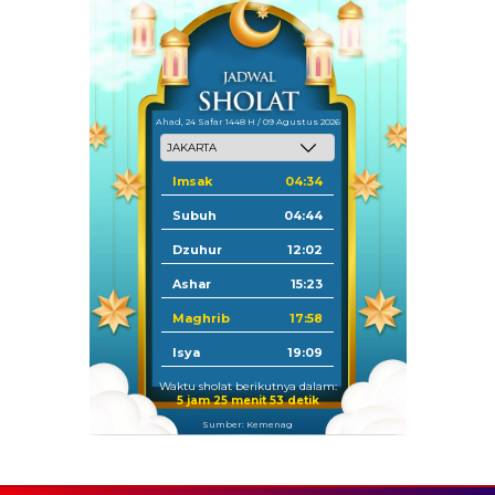
Ahad, 24 Safar 1448 H / 09 Agustus 2026
Imsak
04:34
Subuh
04:44
Dzuhur
12:02
Ashar
15:23
Maghrib
17:58
Isya
19:09
Waktu sholat berikutnya dalam:
5 jam 25 menit 52 detik
Sumber: Kemenag