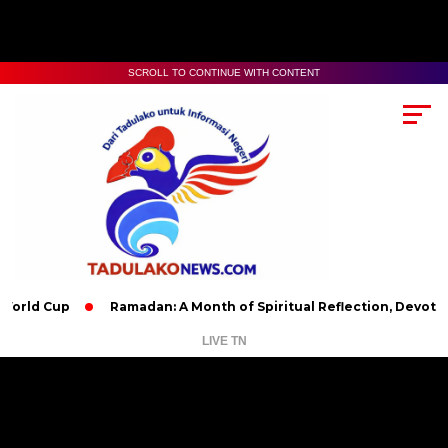
SCROLL TO CONTINUE WITH CONTENT
up
Ramadan: A Month of Spiritual Reflection, Devotion, and C
LIVE TN
Pemutar
Video