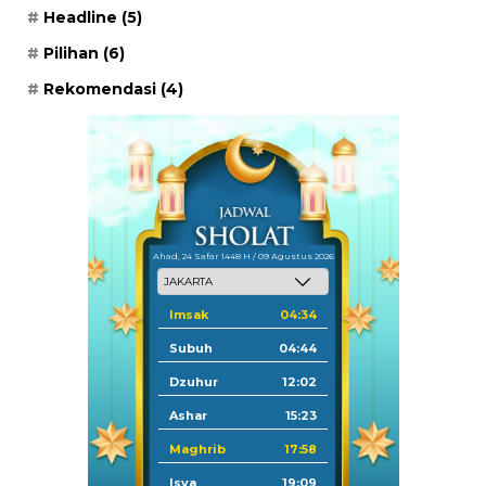
Headline
(5)
Pilihan
(6)
Rekomendasi
(4)
Ahad, 24 Safar 1448 H / 09 Agustus 2026
Imsak
04:34
Subuh
04:44
Dzuhur
12:02
Ashar
15:23
Maghrib
17:58
Isya
19:09