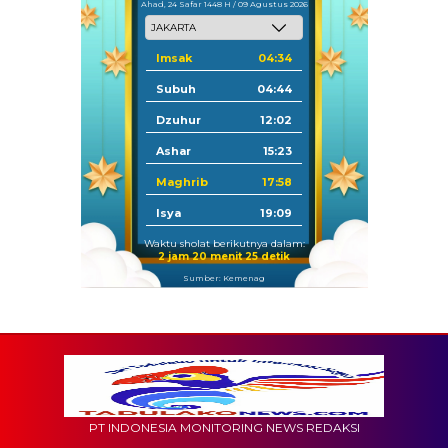
Ahad, 24 Safar 1448 H / 09 Agustus 2026
Imsak
04:34
Subuh
04:44
Dzuhur
12:02
Ashar
15:23
Maghrib
17:58
Isya
19:09
Waktu sholat berikutnya dalam:
2 jam 20 menit 24 detik
Sumber: Kemenag
PT INDONESIA MONITORING NEWS REDAKSI