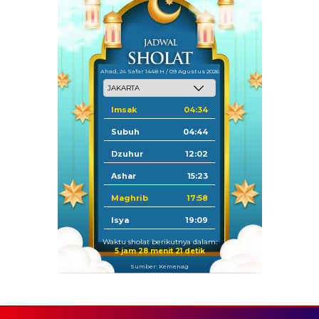
Ahad, 24 Safar 1448 H / 09 Agustus 2026
Imsak
04:34
Subuh
04:44
Dzuhur
12:02
Ashar
15:23
Maghrib
17:58
Isya
19:09
Waktu sholat berikutnya dalam:
5 jam 28 menit 19 detik
Sumber: Kemenag