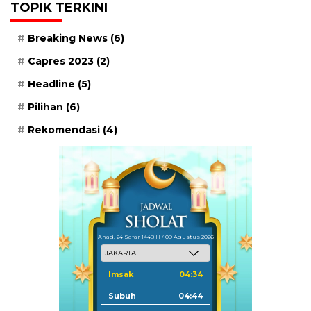
TOPIK TERKINI
Breaking News
(6)
Capres 2023
(2)
Headline
(5)
Pilihan
(6)
Rekomendasi
(4)
Ahad, 24 Safar 1448 H / 09 Agustus 2026
Imsak
04:34
Subuh
04:44