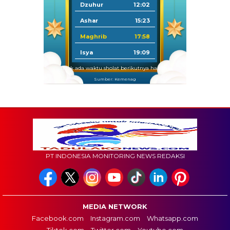
Dzuhur
12:02
Ashar
15:23
Maghrib
17:58
Isya
19:09
Tidak ada waktu sholat berikutnya hari ini.
Sumber: Kemenag
PT INDONESIA MONITORING NEWS REDAKSI
MEDIA NETWORK
Facebook.com
Instagram.com
Whatsapp.com