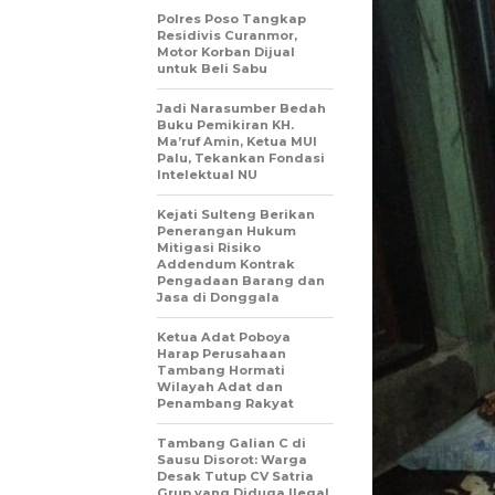
Polres Poso Tangkap
Residivis Curanmor,
Motor Korban Dijual
untuk Beli Sabu
Jadi Narasumber Bedah
Buku Pemikiran KH.
Ma’ruf Amin, Ketua MUI
Palu, Tekankan Fondasi
Intelektual NU
Kejati Sulteng Berikan
Penerangan Hukum
Mitigasi Risiko
Addendum Kontrak
Pengadaan Barang dan
Jasa di Donggala
Ketua Adat Poboya
Harap Perusahaan
Tambang Hormati
Wilayah Adat dan
Penambang Rakyat
Tambang Galian C di
Sausu Disorot: Warga
Desak Tutup CV Satria
Grup yang Diduga Ilegal