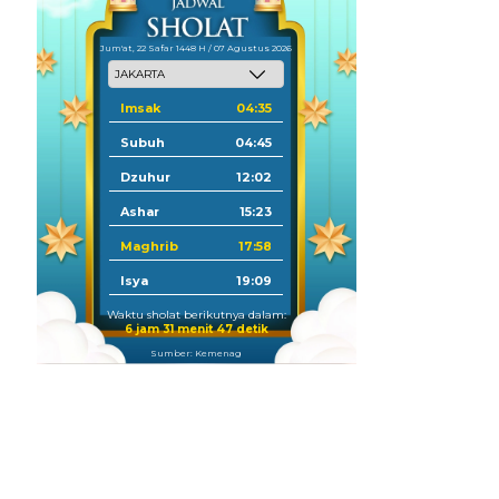
Jum'at, 22 Safar 1448 H / 07 Agustus 2026
Imsak
04:35
Subuh
04:45
Dzuhur
12:02
Ashar
15:23
Maghrib
17:58
Isya
19:09
Waktu sholat berikutnya dalam:
6 jam 31 menit 46 detik
Sumber: Kemenag