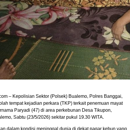
om – Kepolisian Sektor (Polsek) Bualemo, Polres Banggai,
lah tempat kejadian perkara (TKP) terkait penemuan mayat
ernama Paryadi (47) di area perkebunan Desa Tikupon,
emo, Sabtu (23/5/2026) sekitar pukul 19.30 WITA.
an dalam kondisi meninggal dunia di dekat pagar kebun yang