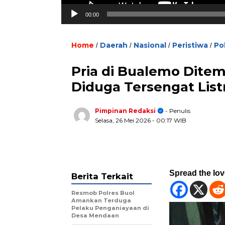
00:00
Home
Daerah
Nasional
Peristiwa
Pol
/
/
/
/
Pria di Bualemo Dite
Diduga Tersengat List
Pimpinan Redaksi
- Penulis
Selasa, 26 Mei 2026
- 00:17 WIB
Spread the lo
Berita Terkait
Resmob Polres Buol
Amankan Terduga
Pelaku Penganiayaan di
Desa Mendaan