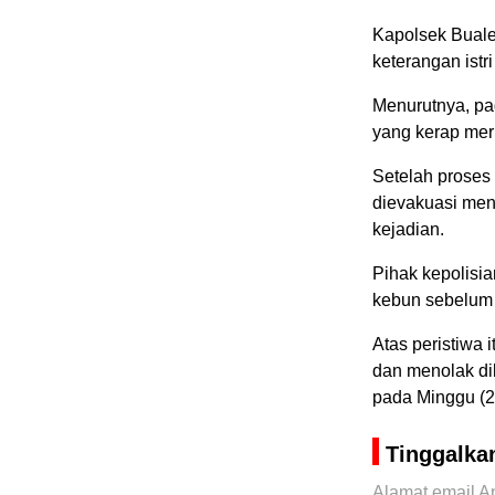
Kapolsek Buale
keterangan istri
Menurutnya, pag
yang kerap mer
Setelah proses
dievakuasi menu
kejadian.
Pihak kepolisi
kebun sebelum a
Atas peristiwa 
dan menolak di
pada Minggu (2
Tinggalka
Alamat email An