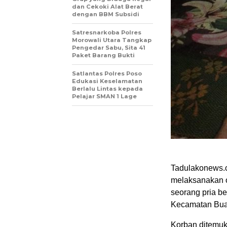
dan Cekoki Alat Berat
dengan BBM Subsidi
Satresnarkoba Polres
Morowali Utara Tangkap
Pengedar Sabu, Sita 41
Paket Barang Bukti
Satlantas Polres Poso
Edukasi Keselamatan
Berlalu Lintas kepada
Pelajar SMAN 1 Lage
Tadulakonews.c
melaksanakan o
seorang pria b
Kecamatan Bual
Korban ditemuk