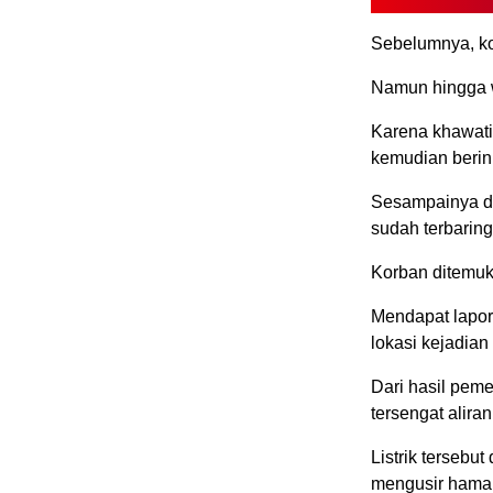
Sebelumnya, ko
Namun hingga w
Karena khawatir
kemudian berini
Sesampainya di
sudah terbaring
Korban ditemuk
Mendapat lapor
lokasi kejadia
Dari hasil pem
tersengat aliran 
Listrik tersebu
mengusir hama