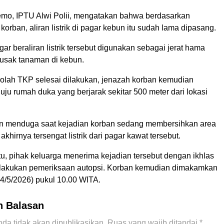
mo, IPTU Alwi Polii, mengatakan bahwa berdasarkan
 korban, aliran listrik di pagar kebun itu sudah lama dipasang.
ar beraliran listrik tersebut digunakan sebagai jerat hama
usak tanaman di kebun.
 olah TKP selesai dilakukan, jenazah korban kemudian
ju rumah duka yang berjarak sekitar 500 meter dari lokasi
an menduga saat kejadian korban sedang membersihkan area
khirnya tersengat listrik dari pagar kawat tersebut.
itu, pihak keluarga menerima kejadian tersebut dengan ikhlas
lakukan pemeriksaan autopsi. Korban kemudian dimakamkan
4/5/2026) pukul 10.00 WITA.
n Balasan
da tidak akan dipublikasikan.
Ruas yang wajib ditandai
*