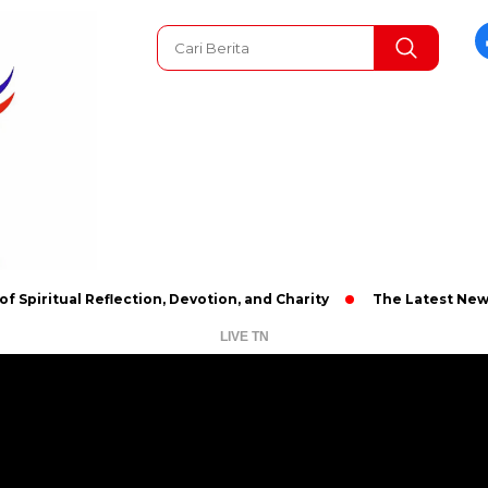
al Reflection, Devotion, and Charity
The Latest News in R&B 
LIVE TN
Pemutar
Video