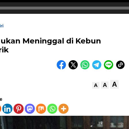
ri
mukan Meninggal di Kebun
rik
A
A
A
ve