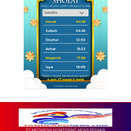
Sabtu, 23 Safar 1448 H / 08 Agustus 2026
Imsak
04:35
Subuh
04:45
Dzuhur
12:02
Ashar
15:23
Maghrib
17:58
Isya
19:09
Waktu sholat berikutnya dalam:
4 jam 26 menit 58 detik
Sumber: Kemenag
PT INDONESIA MONITORING NEWS REDAKSI