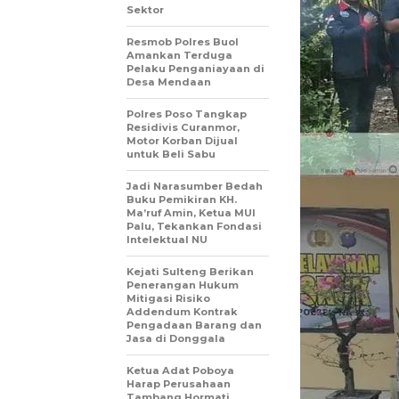
Sektor
Resmob Polres Buol
Amankan Terduga
Pelaku Penganiayaan di
Desa Mendaan
Polres Poso Tangkap
Residivis Curanmor,
Motor Korban Dijual
untuk Beli Sabu
Jadi Narasumber Bedah
Buku Pemikiran KH.
Ma’ruf Amin, Ketua MUI
Palu, Tekankan Fondasi
Intelektual NU
Kejati Sulteng Berikan
Penerangan Hukum
Mitigasi Risiko
Addendum Kontrak
Pengadaan Barang dan
Jasa di Donggala
Ketua Adat Poboya
Harap Perusahaan
Tambang Hormati