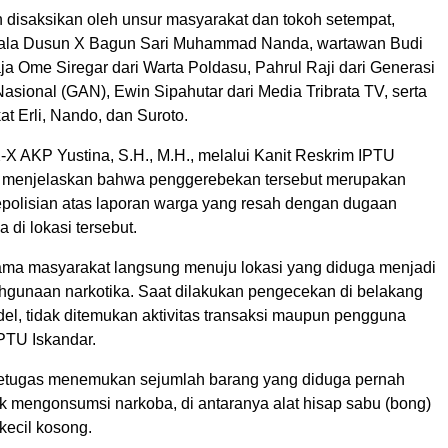
disaksikan oleh unsur masyarakat dan tokoh setempat,
epala Dusun X Bagun Sari Muhammad Nanda, wartawan Budi
a Ome Siregar dari Warta Poldasu, Pahrul Raji dari Generasi
Nasional (GAN), Ewin Sipahutar dari Media Tribrata TV, serta
t Erli, Nando, dan Suroto.
-X AKP Yustina, S.H., M.H., melalui Kanit Reskrim IPTU
, menjelaskan bahwa penggerebekan tersebut merupakan
epolisian atas laporan warga yang resah dengan dugaan
a di lokasi tersebut.
ama masyarakat langsung menuju lokasi yang diduga menjadi
hgunaan narkotika. Saat dilakukan pengecekan di belakang
el, tidak ditemukan aktivitas transaksi maupun pengguna
IPTU Iskandar.
petugas menemukan sejumlah barang yang diduga pernah
k mengonsumsi narkoba, di antaranya alat hisap sabu (bong)
 kecil kosong.