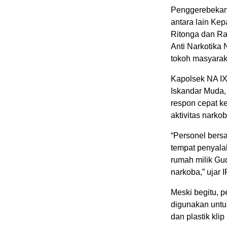
Penggerebekan 
antara lain K
Ritonga dan Raj
Anti Narkotika 
tokoh masyaraka
Kapolsek NA IX
Iskandar Muda
respon cepat k
aktivitas narkob
“Personel bers
tempat penyala
rumah milik Gud
narkoba,” ujar 
Meski begitu, 
digunakan untu
dan plastik klip