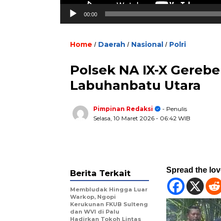
00:00
Home
Daerah
Nasional
Polri
/
/
/
Polsek NA IX-X Gerebe
Labuhanbatu Utara
Pimpinan Redaksi
- Penulis
Selasa, 10 Maret 2026
- 06:42 WIB
Spread the lo
Berita Terkait
Membludak Hingga Luar
Warkop, Ngopi
Kerukunan FKUB Sulteng
dan WVI di Palu
Hadirkan Tokoh Lintas