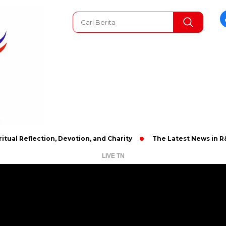
flection, Devotion, and Charity
The Latest News in R&B Music:
LIVE TN
Pemutar
Video