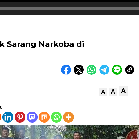
k Sarang Narkoba di
A
A
A
ve