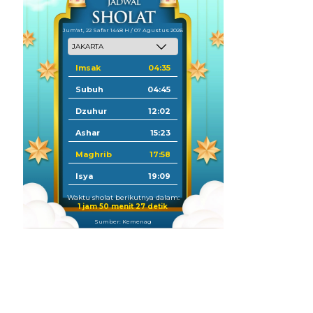
Jum'at, 22 Safar 1448 H / 07 Agustus 2026
Imsak
04:35
Subuh
04:45
Dzuhur
12:02
Ashar
15:23
Maghrib
17:58
Isya
19:09
Waktu sholat berikutnya dalam:
1 jam 50 menit 26 detik
Sumber: Kemenag