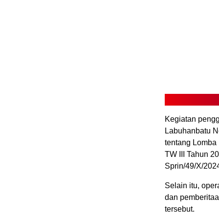
Kegiatan pengg
Labuhanbatu No
tentang Lomba
TW III Tahun 2
Sprin/49/X/202
Selain itu, ope
dan pemberitaan
tersebut.