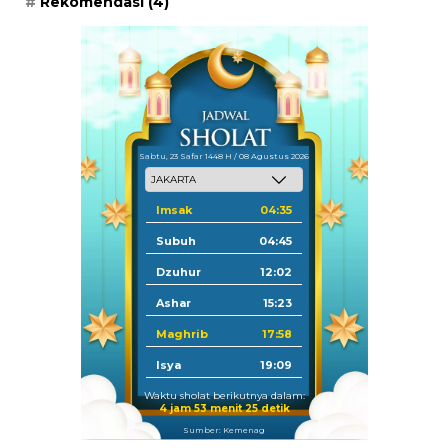
Rekomendasi
(4)
Sabtu, 23 Safar 1448 H / 08 Agustus 2026
Imsak
04:35
Subuh
04:45
Dzuhur
12:02
Ashar
15:23
Maghrib
17:58
Isya
19:09
Waktu sholat berikutnya dalam:
4 jam 53 menit 24 detik
Sumber: Kemenag