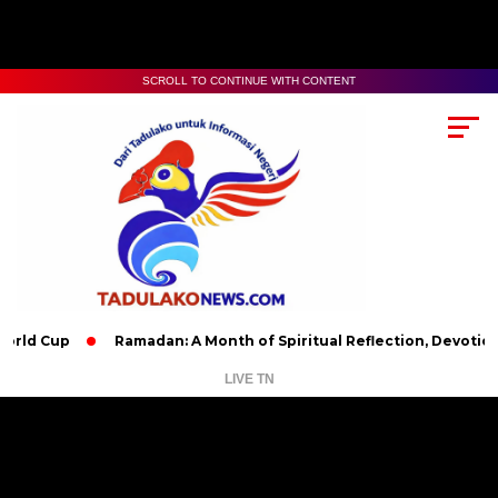
SCROLL TO CONTINUE WITH CONTENT
p
Ramadan: A Month of Spiritual Reflection, Devotion, and Cha
LIVE TN
Pemutar
Video