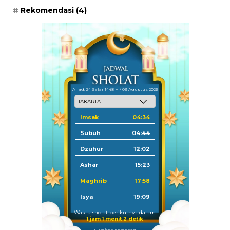
Rekomendasi
(4)
Ahad, 24 Safar 1448 H / 09 Agustus 2026
Imsak
04:34
Subuh
04:44
Dzuhur
12:02
Ashar
15:23
Maghrib
17:58
Isya
19:09
Waktu sholat berikutnya dalam:
1 jam 1 menit 0 detik