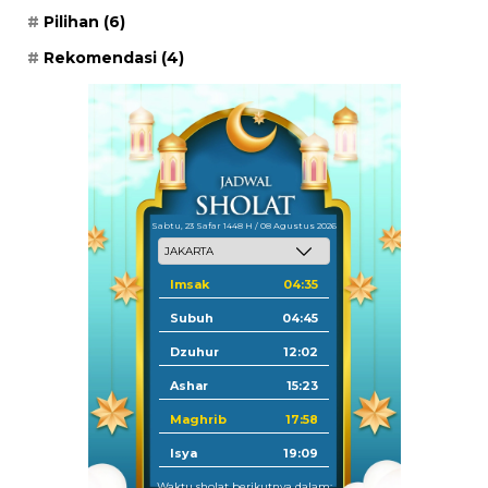
Pilihan
(6)
Rekomendasi
(4)
Sabtu, 23 Safar 1448 H / 08 Agustus 2026
Imsak
04:35
Subuh
04:45
Dzuhur
12:02
Ashar
15:23
Maghrib
17:58
Isya
19:09
Waktu sholat berikutnya dalam: