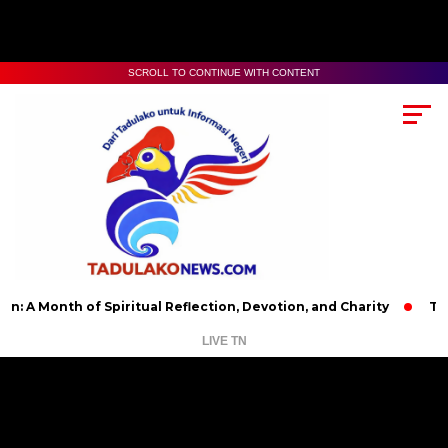
SCROLL TO CONTINUE WITH CONTENT
h of Spiritual Reflection, Devotion, and Charity
The Latest 
LIVE TN
Pemutar
Video