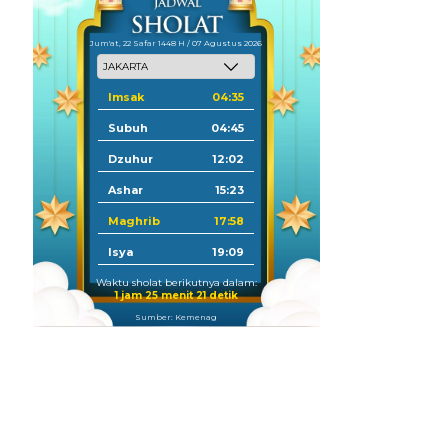
Jum'at, 22 Safar 1448 H / 07 Agustus 2026
Imsak
04:35
Subuh
04:45
Dzuhur
12:02
Ashar
15:23
Maghrib
17:58
Isya
19:09
Waktu sholat berikutnya dalam:
1 jam 25 menit 20 detik
Sumber: Kemenag