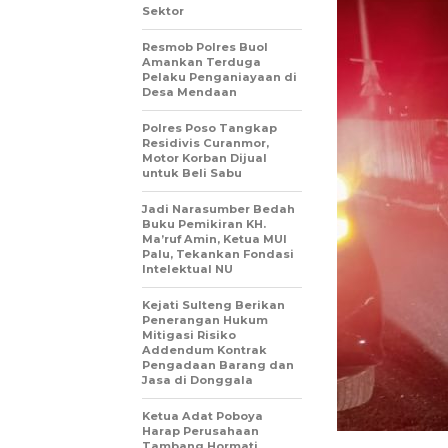
Sektor
Resmob Polres Buol
Amankan Terduga
Pelaku Penganiayaan di
Desa Mendaan
Polres Poso Tangkap
Residivis Curanmor,
Motor Korban Dijual
untuk Beli Sabu
Jadi Narasumber Bedah
Buku Pemikiran KH.
Ma’ruf Amin, Ketua MUI
Palu, Tekankan Fondasi
Intelektual NU
Kejati Sulteng Berikan
Penerangan Hukum
Mitigasi Risiko
Addendum Kontrak
Pengadaan Barang dan
Jasa di Donggala
Ketua Adat Poboya
Harap Perusahaan
Tambang Hormati