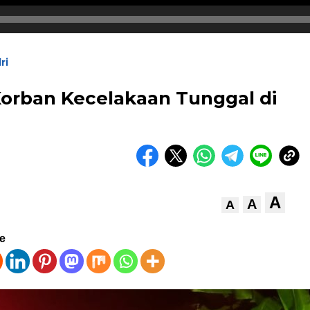
ri
 Korban Kecelakaan Tunggal di
A
A
A
ve