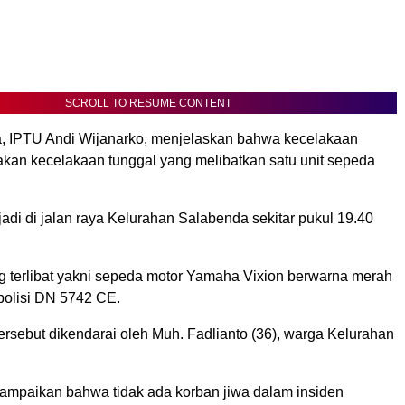
SCROLL TO RESUME CONTENT
, IPTU Andi Wijanarko, menjelaskan bahwa kecelakaan
akan kecelakaan tunggal yang melibatkan satu unit sepeda
erjadi di jalan raya Kelurahan Salabenda sekitar pukul 19.40
 terlibat yakni sepeda motor Yamaha Vixion berwarna merah
olisi DN 5742 CE.
rsebut dikendarai oleh Muh. Fadlianto (36), warga Kelurahan
mpaikan bahwa tidak ada korban jiwa dalam insiden