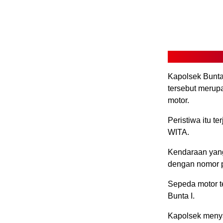
Kapolsek Bunta
tersebut merup
motor.
Peristiwa itu t
WITA.
Kendaraan yang
dengan nomor p
Sepeda motor te
Bunta I.
Kapolsek menya