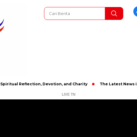
 Reflection, Devotion, and Charity
The Latest News in R&B Mu
LIVE TN
Pemutar
Video