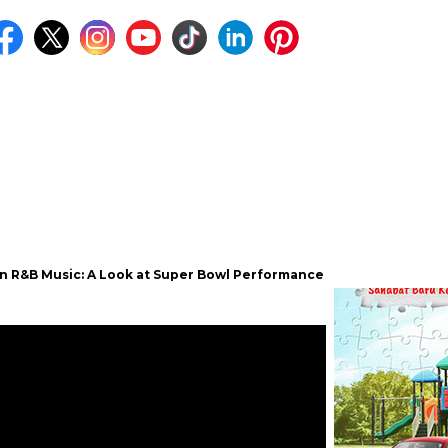
sic: A Look at Super Bowl Performances, New Albums, Rising Stars