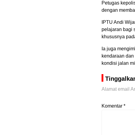
Petugas kepolis
dengan membant
IPTU Andi Wija
pelajaran bagi 
khususnya pada
Ia juga mengim
kendaraan dan f
kondisi jalan 
Tinggalka
Alamat email An
Komentar
*