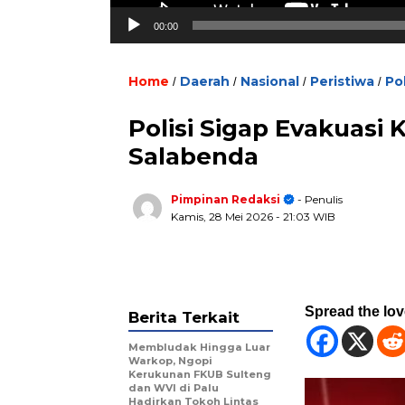
00:00
Home
Daerah
Nasional
Peristiwa
Pol
/
/
/
/
Polisi Sigap Evakuasi
Salabenda
Pimpinan Redaksi
- Penulis
Kamis, 28 Mei 2026
- 21:03 WIB
Spread the lo
Berita Terkait
Membludak Hingga Luar
Warkop, Ngopi
Kerukunan FKUB Sulteng
dan WVI di Palu
Hadirkan Tokoh Lintas