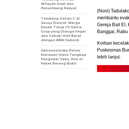
Wilayah Adat dan
Penambang Rakyat
(Noni) Tadulak
membantu evakua
Tambang Galian C di
Sausu Disorot: Warga
Gereja Bait El
Desak Tutup CV Satria
Banggai, Rabu 
Grup yang Diduga Ilegal
dan Cekoki Alat Berat
dengan BBM Subsidi
Korban kecela
Puskesmas Bun
Satresnarkoba Polres
Morowali Utara Tangkap
lebih lanjut.
Pengedar Sabu, Sita 41
Paket Barang Bukti