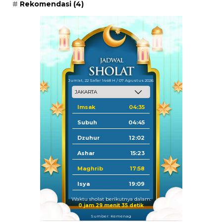
Rekomendasi
(4)
Jum'at, 22 Safar 1448 H / 07 Agustus 2026
Imsak
04:35
Subuh
04:45
Dzuhur
12:02
Ashar
15:23
Maghrib
17:58
Isya
19:09
Waktu sholat berikutnya dalam:
0 jam 29 menit 34 detik
Sumber: Kemenag