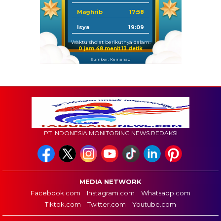
Maghrib
17:58
Isya
19:09
Waktu sholat berikutnya dalam:
0 jam 48 menit 12 detik
Sumber: Kemenag
PT INDONESIA MONITORING NEWS REDAKSI
MEDIA NETWORK
Facebook.com
Instagram.com
Whatsapp.com
Tiktok.com
Twitter.com
Youtube.com