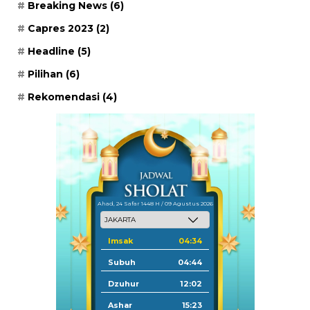
Breaking News
(6)
Capres 2023
(2)
Headline
(5)
Pilihan
(6)
Rekomendasi
(4)
Ahad, 24 Safar 1448 H / 09 Agustus 2026
Imsak
04:34
Subuh
04:44
Dzuhur
12:02
Ashar
15:23