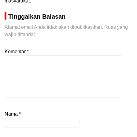
masyarakat.
Tinggalkan Balasan
Alamat email Anda tidak akan dipublikasikan.
Ruas yang
wajib ditandai
*
Komentar
*
Nama
*