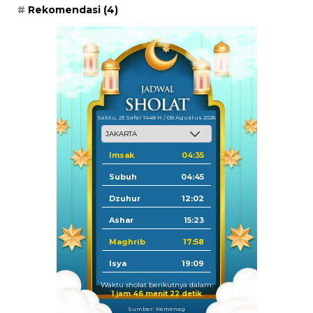
Rekomendasi
(4)
Sabtu, 23 Safar 1448 H / 08 Agustus 2026
Imsak
04:35
Subuh
04:45
Dzuhur
12:02
Ashar
15:23
Maghrib
17:58
Isya
19:09
Waktu sholat berikutnya dalam:
1 jam 46 menit 21 detik
Sumber: Kemenag