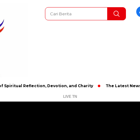
l Reflection, Devotion, and Charity
The Latest News in R&B M
LIVE TN
Pemutar
Video