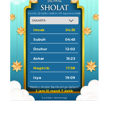
Jum'at, 22 Safar 1448 H / 07 Agustus 2026
Imsak
04:35
Subuh
04:45
Dzuhur
12:02
Ashar
15:23
Maghrib
17:58
Isya
19:09
Waktu sholat berikutnya dalam:
2 jam 10 menit 6 detik
Sumber: Kemenag