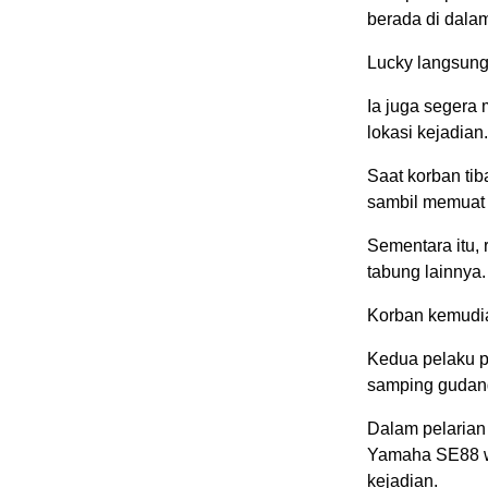
berada di dala
Lucky langsun
Ia juga segera
lokasi kejadian.
Saat korban tib
sambil memuat e
Sementara itu,
tabung lainnya.
Korban kemudia
Kedua pelaku pa
samping gudang
Dalam pelarian 
Yamaha SE88 wa
kejadian.