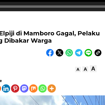
lpiji di Mamboro Gagal, Pelaku
g Dibakar Warga
A
A
A
ve