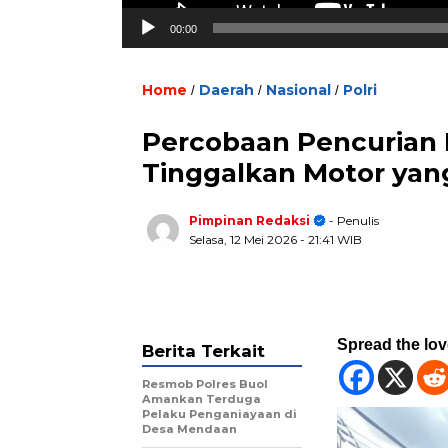
00:00
Home
Daerah
Nasional
Polri
/
/
/
Percobaan Pencurian E
Tinggalkan Motor yan
Pimpinan Redaksi
- Penulis
Selasa, 12 Mei 2026
- 21:41 WIB
Spread the lo
Berita Terkait
Resmob Polres Buol
Amankan Terduga
Pelaku Penganiayaan di
Desa Mendaan