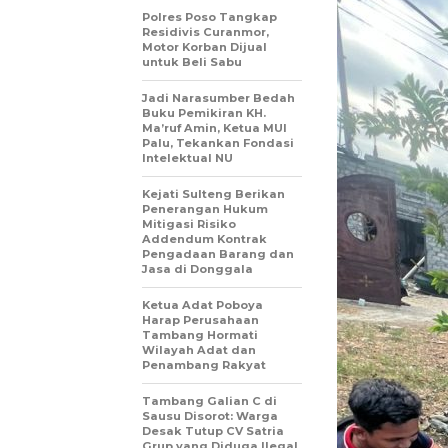
Polres Poso Tangkap
Residivis Curanmor,
Motor Korban Dijual
untuk Beli Sabu
Jadi Narasumber Bedah
Buku Pemikiran KH.
Ma’ruf Amin, Ketua MUI
Palu, Tekankan Fondasi
Intelektual NU
Kejati Sulteng Berikan
Penerangan Hukum
Mitigasi Risiko
Addendum Kontrak
Pengadaan Barang dan
Jasa di Donggala
Ketua Adat Poboya
Harap Perusahaan
Tambang Hormati
Wilayah Adat dan
Penambang Rakyat
Tambang Galian C di
Sausu Disorot: Warga
Desak Tutup CV Satria
Grup yang Diduga Ilegal