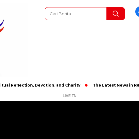
lection, Devotion, and Charity
The Latest News in R&B Music: 
LIVE TN
Pemutar
Video