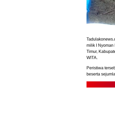
Tadulakonews.c
milik I Nyoma
Timur, Kabupat
WITA.
Peristiwa ters
beserta sejuml