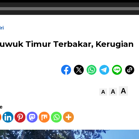
ri
Luwuk Timur Terbakar, Kerugian
A
A
A
ve