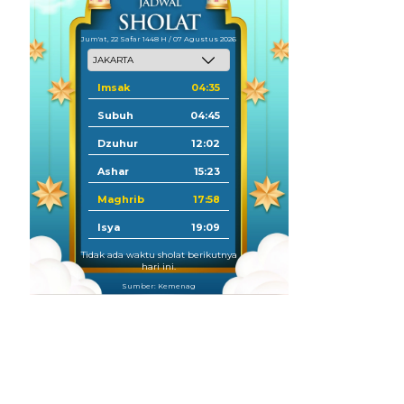
Jum'at, 22 Safar 1448 H / 07 Agustus 2026
Imsak
04:35
Subuh
04:45
Dzuhur
12:02
Ashar
15:23
Maghrib
17:58
Isya
19:09
Tidak ada waktu sholat berikutnya
hari ini.
Sumber: Kemenag