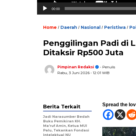
00:00
Home
Daerah
Nasional
Peristiwa
Pol
/
/
/
/
Penggilingan Padi di 
Ditaksir Rp500 Juta
Pimpinan Redaksi
- Penulis
Rabu, 3 Juni 2026
- 12:01 WIB
Spread the lo
Berita Terkait
Jadi Narasumber Bedah
Buku Pemikiran KH.
Ma’ruf Amin, Ketua MUI
Palu, Tekankan Fondasi
Intelektual NU