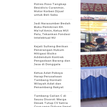
Polres Poso Tangkap
Residivis Curanmor,
Motor Korban Dijual
untuk Beli Sabu
Jadi Narasumber Bedah
Buku Pemikiran KH.
Ma’ruf Amin, Ketua MUI
Palu, Tekankan Fondasi
Intelektual NU
Kejati Sulteng Berikan
Penerangan Hukum
Mitigasi Risiko
Addendum Kontrak
Pengadaan Barang dan
Jasa di Donggala
Ketua Adat Poboya
Harap Perusahaan
Tambang Hormati
Wilayah Adat dan
Penambang Rakyat
Tambang Galian C di
Sausu Disorot: Warga
Desak Tutup CV Satria
Grup yang Diduga Ilegal