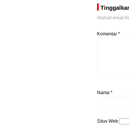
Tinggalka
Alamat email An
Komentar
*
Nama
*
Situs Web