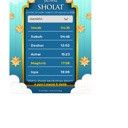
Jum'at, 22 Safar 1448 H / 07 Agustus 2026
Imsak
04:35
Subuh
04:45
Dzuhur
12:02
Ashar
15:23
Maghrib
17:58
Isya
19:09
Waktu sholat berikutnya dalam:
4 jam 1 menit 8 detik
Sumber: Kemenag