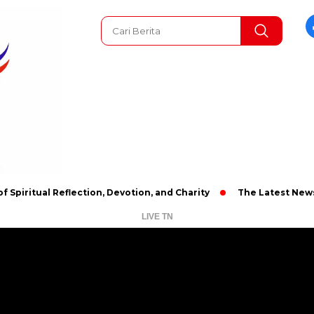
al Reflection, Devotion, and Charity
The Latest News in R&B 
LIVE TN
Pemutar
Video