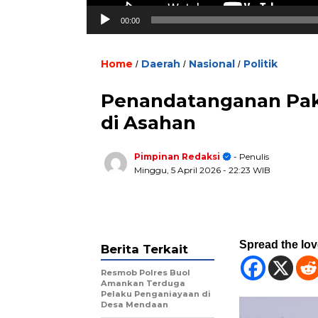
00:00
Home
Daerah
Nasional
Politik
/
/
/
Penandatanganan Pakta
di Asahan
Pimpinan Redaksi
- Penulis
Minggu, 5 April 2026
- 22:23 WIB
Spread the lo
Berita Terkait
Resmob Polres Buol
Amankan Terduga
Pelaku Penganiayaan di
Desa Mendaan