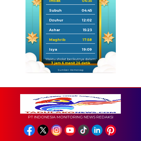
Imsak
04:35
Subuh
04:45
Dzuhur
12:02
Ashar
15:23
Maghrib
17:58
Isya
19:09
Waktu sholat berikutnya dalam:
3 jam 6 menit 25 detik
Sumber: Kemenag
PT INDONESIA MONITORING NEWS REDAKSI