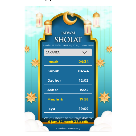
Senin, 25 Safar 1448 H / 10 Agustus 2026
Imsak
04:34
Subuh
04:44
Dzuhur
12:02
Ashar
15:22
Maghrib
17:58
Isya
19:09
Waktu sholat berikutnya dalam:
6 jam 32 menit 30 detik
Sumber: Kemenag