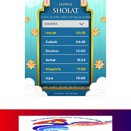
Jum'at, 22 Safar 1448 H / 07 Agustus 2026
Imsak
04:35
Subuh
04:45
Dzuhur
12:02
Ashar
15:23
Maghrib
17:58
Isya
19:09
Tidak ada waktu sholat berikutnya hari ini.
Sumber: Kemenag