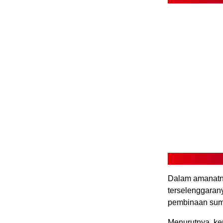
Dalam amanatny
terselenggaran
pembinaan sumb
Menurutnya, ke