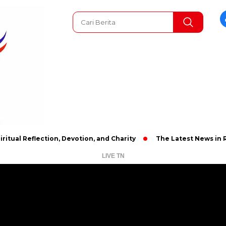
ection, Devotion, and Charity
The Latest News in R&B Music: 
LIVE TN
Pemutar
Video