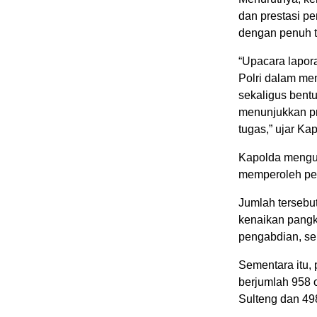
dan prestasi p
dengan penuh 
“Upacara lapor
Polri dalam me
sekaligus bent
menunjukkan pr
tugas,” ujar Ka
Kapolda mengu
memperoleh per
Jumlah tersebut
kenaikan pangk
pengabdian, ser
Sementara itu,
berjumlah 958 o
Sulteng dan 498