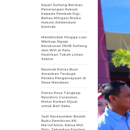
Kejati Sulteng Berikan
Penerangan Hukum
kepada Pemkab Sigi,
Bahas Mitigasi Risiko
Hukum Addendum
Kontrak
Membludak Hingga Luar
Warkop, Ngopi
Kerukunan FKUB Sulteng
dan WVI di Palu
Hadirkan Tokoh Lintas
Sektor
Resmob Polres Buol
Amankan Terduga
Pelaku Penganiayaan di
Desa Mendaan
Polres Poso Tangkap
Residivis Curanmor,
Motor Korban Dijual
untuk Beli Sabu
Jadi Narasumber Bedah
Buku Pemikiran KH.
Ma’ruf Amin, Ketua MUI
Palu, Tekankan Fondasi