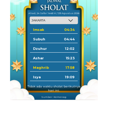
Ahad, 24 Safar 1448 H / 09 Agustus 2026
Imsak
04:34
Subuh
04:44
Dzuhur
12:02
Ashar
15:23
Maghrib
17:58
Isya
19:09
Tidak ada waktu sholat berikutnya
hari ini.
Sumber: Kemenag