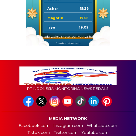
Ashar
15:23
Maghrib
17:58
Isya
19:09
Tidak ada waktu sholat berikutnya hari ini.
Sumber: Kemenag
PT INDONESIA MONITORING NEWS REDAKSI
MEDIA NETWORK
Facebook.com
Instagram.com
Whatsapp.com
Tiktok.com
Twitter.com
Youtube.com