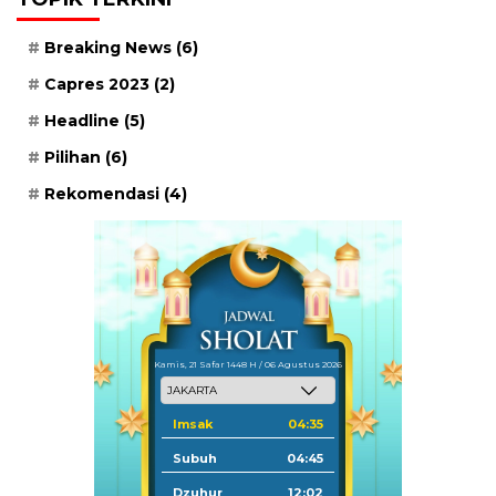
Breaking News
(6)
Capres 2023
(2)
Headline
(5)
Pilihan
(6)
Rekomendasi
(4)
Kamis, 21 Safar 1448 H / 06 Agustus 2026
Imsak
04:35
Subuh
04:45
Dzuhur
12:02