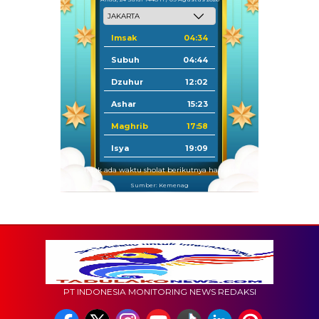
Imsak
04:34
Subuh
04:44
Dzuhur
12:02
Ashar
15:23
Maghrib
17:58
Isya
19:09
Tidak ada waktu sholat berikutnya hari ini.
Sumber: Kemenag
PT INDONESIA MONITORING NEWS REDAKSI