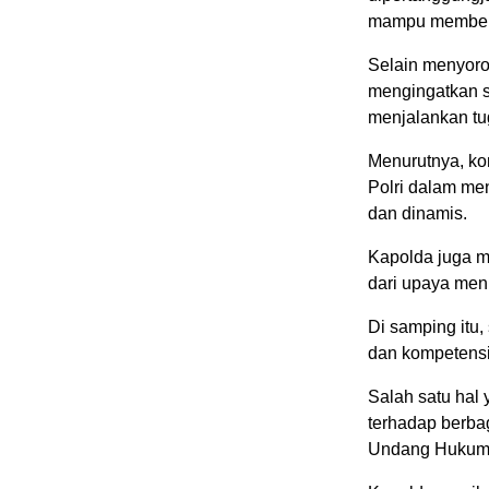
mampu memberik
Selain menyorot
mengingatkan s
menjalankan tug
Menurutnya, ko
Polri dalam me
dan dinamis.
Kapolda juga m
dari upaya men
Di samping itu,
dan kompetensi
Salah satu hal
terhadap berbag
Undang Hukum 