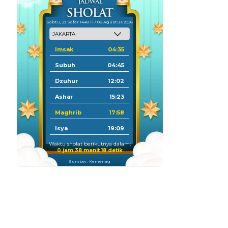
Sabtu, 23 Safar 1448 H / 08 Agustus 2026
Imsak
04:35
Subuh
04:45
Dzuhur
12:02
Ashar
15:23
Maghrib
17:58
Isya
19:09
Waktu sholat berikutnya dalam:
0 jam 38 menit 17 detik
Sumber: Kemenag