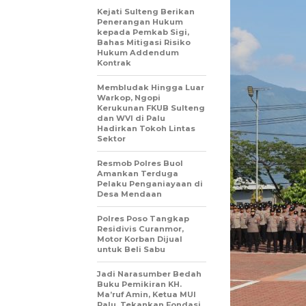
Kejati Sulteng Berikan
Penerangan Hukum
kepada Pemkab Sigi,
Bahas Mitigasi Risiko
Hukum Addendum
Kontrak
Membludak Hingga Luar
Warkop, Ngopi
Kerukunan FKUB Sulteng
dan WVI di Palu
Hadirkan Tokoh Lintas
Sektor
Resmob Polres Buol
Amankan Terduga
Pelaku Penganiayaan di
Desa Mendaan
Polres Poso Tangkap
Residivis Curanmor,
Motor Korban Dijual
untuk Beli Sabu
Jadi Narasumber Bedah
Buku Pemikiran KH.
Ma’ruf Amin, Ketua MUI
Palu, Tekankan Fondasi