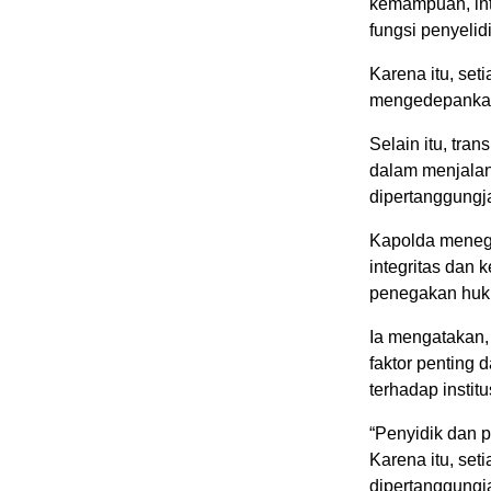
kemampuan, int
fungsi penyeli
Karena itu, set
mengedepankan 
Selain itu, tra
dalam menjalan
dipertanggungj
Kapolda meneg
integritas dan
penegakan huku
Ia mengatakan,
faktor pentin
terhadap institus
“Penyidik dan 
Karena itu, set
dipertanggungj