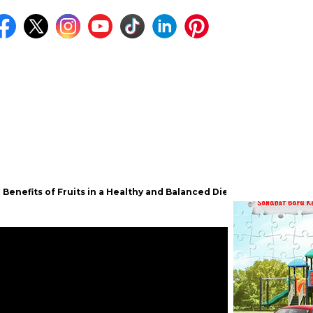
s of Fruits in a Healthy and Balanced Diet
Wednesday Addams M