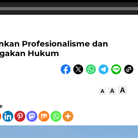
nkan Profesionalisme dan
negakan Hukum
A
A
A
ve