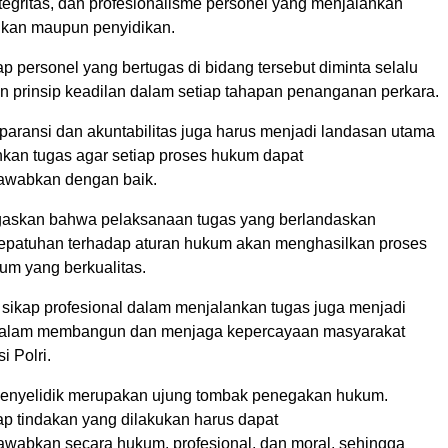
egritas, dan profesionalisme personel yang menjalankan
dikan maupun penyidikan.
iap personel yang bertugas di bidang tersebut diminta selalu
prinsip keadilan dalam setiap tahapan penanganan perkara.
nsparansi dan akuntabilitas juga harus menjadi landasan utama
kan tugas agar setiap proses hukum dapat
awabkan dengan baik.
askan bahwa pelaksanaan tugas yang berlandaskan
 kepatuhan terhadap aturan hukum akan menghasilkan proses
m yang berkualitas.
 sikap profesional dalam menjalankan tugas juga menjadi
g dalam membangun dan menjaga kepercayaan masyarakat
i Polri.
penyelidik merupakan ujung tombak penegakan hukum.
iap tindakan yang dilakukan harus dapat
awabkan secara hukum, profesional, dan moral, sehingga