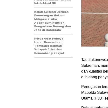
Intelektual NU
Kejati Sulteng Berikan
Penerangan Hukum
Mitigasi Risiko
Addendum Kontrak
Pengadaan Barang dan
Jasa di Donggala
Ketua Adat Poboya
Harap Perusahaan
Tambang Hormati
Wilayah Adat dan
Penambang Rakyat
Tadulakonews.c
Sulaeman, mene
dan kualitas pe
di bidang penye
Penegasan ters
Mapolda Sulawe
Utama (PJU) se
Dalam arahanny