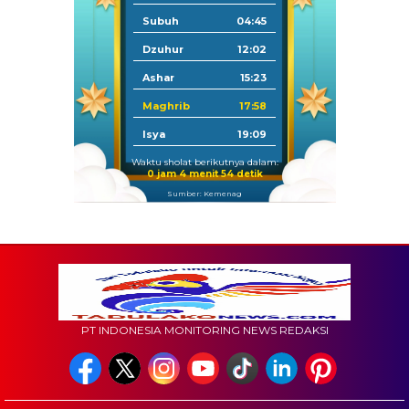
Subuh
04:45
Dzuhur
12:02
Ashar
15:23
Maghrib
17:58
Isya
19:09
Waktu sholat berikutnya dalam:
0 jam 4 menit 53 detik
Sumber: Kemenag
PT INDONESIA MONITORING NEWS REDAKSI