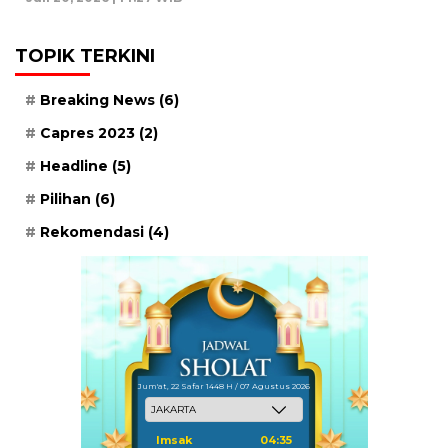
TOPIK TERKINI
Breaking News
(6)
Capres 2023
(2)
Headline
(5)
Pilihan
(6)
Rekomendasi
(4)
Jum'at, 22 Safar 1448 H / 07 Agustus 2026
Imsak
04:35