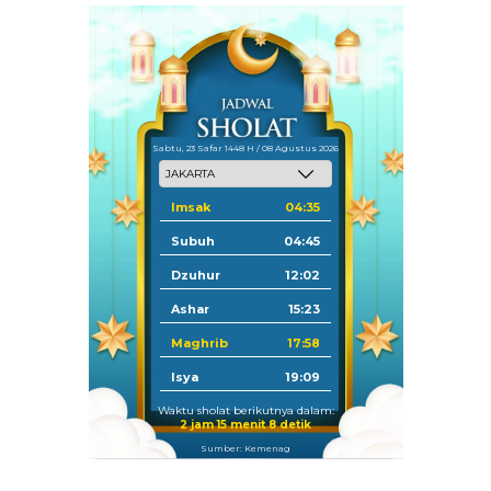
Sabtu, 23 Safar 1448 H / 08 Agustus 2026
Imsak
04:35
Subuh
04:45
Dzuhur
12:02
Ashar
15:23
Maghrib
17:58
Isya
19:09
Waktu sholat berikutnya dalam:
2 jam 15 menit 7 detik
Sumber: Kemenag