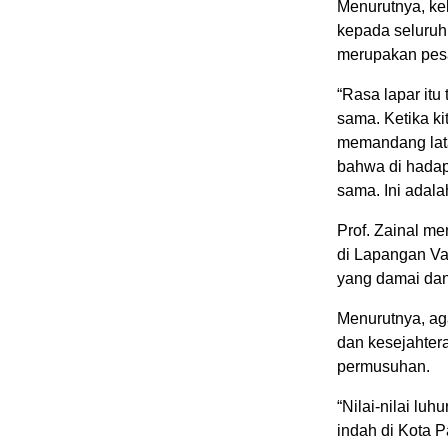
Menurutnya, ke
kepada seluruh
merupakan pesa
“Rasa lapar itu
sama. Ketika k
memandang lata
bahwa di hadap
sama. Ini adala
Prof. Zainal m
di Lapangan Va
yang damai dan
Menurutnya, ag
dan kesejahter
permusuhan.
“Nilai-nilai luh
indah di Kota 