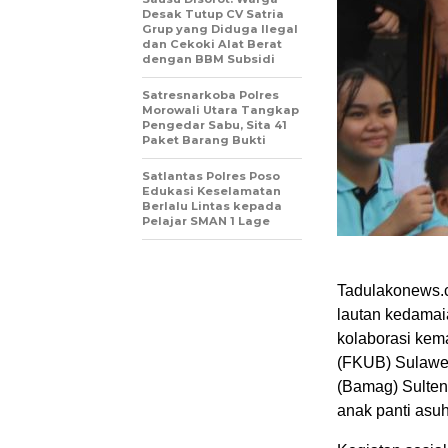
Desak Tutup CV Satria
Grup yang Diduga Ilegal
dan Cekoki Alat Berat
dengan BBM Subsidi
Satresnarkoba Polres
Morowali Utara Tangkap
Pengedar Sabu, Sita 41
Paket Barang Bukti
Satlantas Polres Poso
Edukasi Keselamatan
Berlalu Lintas kepada
Pelajar SMAN 1 Lage
Tadulakonews.
lautan kedamai
kolaborasi kem
(FKUB) Sulawe
(Bamag) Sulten
anak panti asu