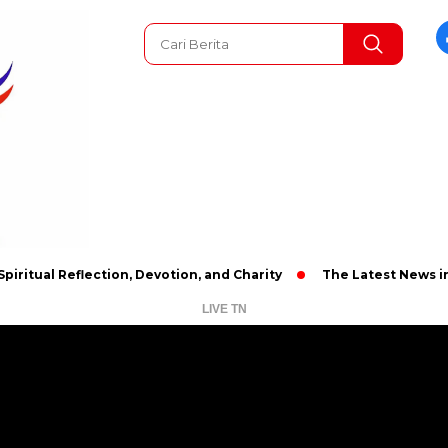
Reflection, Devotion, and Charity
The Latest News in R&B Mus
LIVE TN
Pemutar
Video