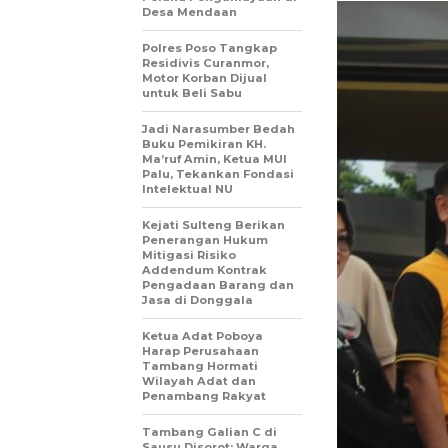
Desa Mendaan
Polres Poso Tangkap
Residivis Curanmor,
Motor Korban Dijual
untuk Beli Sabu
Jadi Narasumber Bedah
Buku Pemikiran KH.
Ma’ruf Amin, Ketua MUI
Palu, Tekankan Fondasi
Intelektual NU
Kejati Sulteng Berikan
Penerangan Hukum
Mitigasi Risiko
Addendum Kontrak
Pengadaan Barang dan
Jasa di Donggala
Ketua Adat Poboya
Harap Perusahaan
Tambang Hormati
Wilayah Adat dan
Penambang Rakyat
Tambang Galian C di
Sausu Disorot: Warga