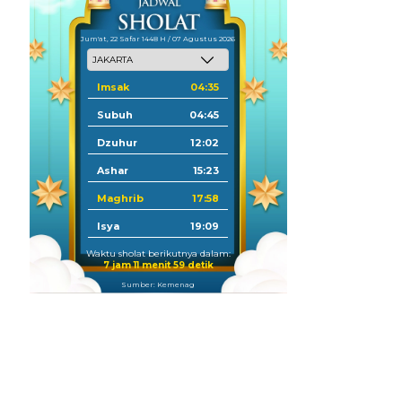
Jum'at, 22 Safar 1448 H / 07 Agustus 2026
Imsak
04:35
Subuh
04:45
Dzuhur
12:02
Ashar
15:23
Maghrib
17:58
Isya
19:09
Waktu sholat berikutnya dalam:
7 jam 11 menit 58 detik
Sumber: Kemenag