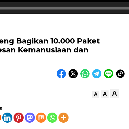
ng Bagikan 10.000 Paket
esan Kemanusiaan dan
A
A
A
ve