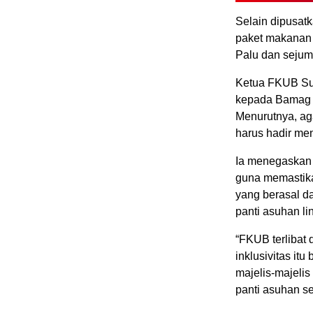
Selain dipusat
paket makanan 
Palu dan sejum
Ketua FKUB Sult
kepada Bamag S
Menurutnya, aga
harus hadir me
Ia menegaskan 
guna memastika
yang berasal d
panti asuhan l
“FKUB terlibat
inklusivitas it
majelis-majel
panti asuhan se