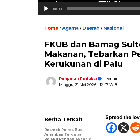
00:00
Home
Agama
Daerah
Nasional
/
/
/
FKUB dan Bamag Sulte
Makanan, Tebarkan P
Kerukunan di Palu
Pimpinan Redaksi
- Penulis
Minggu, 31 Mei 2026
- 12:47 WIB
Spread the lo
Berita Terkait
Resmob Polres Buol
Amankan Terduga
Pelaku Penganiayaan di