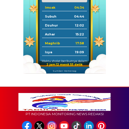
Imsak
04:34
Subuh
04:44
Dzuhur
12:02
Ashar
15:22
Maghrib
17:58
Isya
19:09
Waktu sholat berikutnya dalam:
2 jam 12 menit 54 detik
Sumber: Kemenag
PT INDONESIA MONITORING NEWS REDAKSI