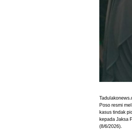
Tadulakonews.c
Poso resmi mel
kasus tindak p
kepada Jaksa 
(8/6/2026).