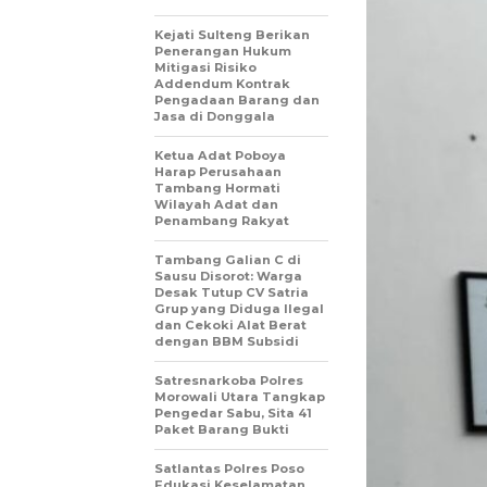
Kejati Sulteng Berikan
Penerangan Hukum
Mitigasi Risiko
Addendum Kontrak
Pengadaan Barang dan
Jasa di Donggala
Ketua Adat Poboya
Harap Perusahaan
Tambang Hormati
Wilayah Adat dan
Penambang Rakyat
Tambang Galian C di
Sausu Disorot: Warga
Desak Tutup CV Satria
Grup yang Diduga Ilegal
dan Cekoki Alat Berat
dengan BBM Subsidi
Satresnarkoba Polres
Morowali Utara Tangkap
Pengedar Sabu, Sita 41
Paket Barang Bukti
Satlantas Polres Poso
Edukasi Keselamatan