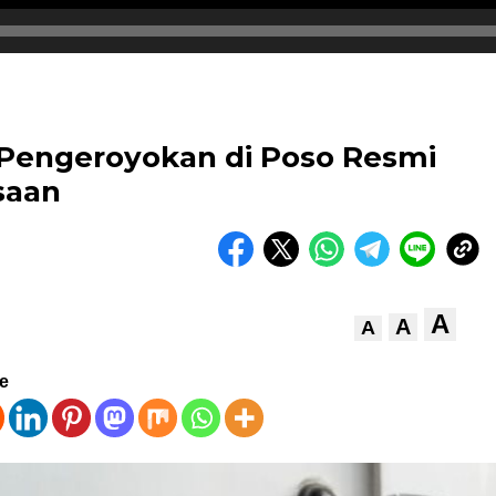
Pengeroyokan di Poso Resmi
saan
A
A
A
ve