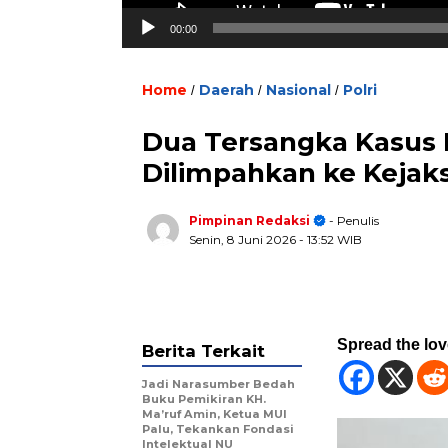
00:00
Home
Daerah
Nasional
Polri
/
/
/
Dua Tersangka Kasus 
Dilimpahkan ke Kejak
Pimpinan Redaksi
- Penulis
Senin, 8 Juni 2026
- 13:52 WIB
Spread the lo
Berita Terkait
Jadi Narasumber Bedah
Buku Pemikiran KH.
Ma’ruf Amin, Ketua MUI
Palu, Tekankan Fondasi
Intelektual NU