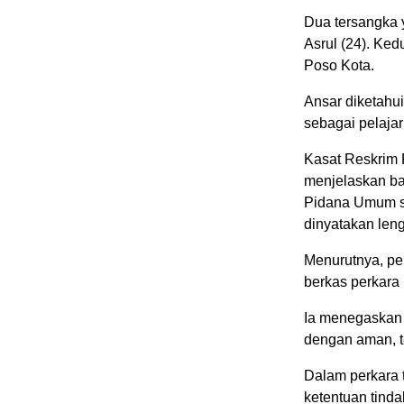
Dua tersangka 
Asrul (24). K
Poso Kota.
Ansar diketahui
sebagai pelaja
Kasat Reskrim 
menjelaskan ba
Pidana Umum set
dinyatakan len
Menurutnya, pe
berkas perkara
Ia menegaskan 
dengan aman, te
Dalam perkara 
ketentuan tind