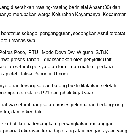
yang diserahkan masing-masing berinisial Ansar (30) dan
eduanya merupakan warga Kelurahan Kayamanya, Kecamatan
 berstatus sebagai pengangguran, sedangkan Asrul tercatat
r atau mahasiswa.
Polres Poso, IPTU I Made Deva Dwi Wiguna, S.Tr.K.,
hwa proses Tahap II dilaksanakan oleh penyidik Unit 1
elah seluruh persyaratan formil dan materiil perkara
gkap oleh Jaksa Penuntut Umum.
nyerahan tersangka dan barang bukti dilakukan setelah
 memperoleh status P21 dari pihak kejaksaan.
bahwa seluruh rangkaian proses pelimpahan berlangsung
rtib, dan terkendali.
tersebut, kedua tersangka dipersangkakan melanggar
ak pidana kekerasan terhadap orang atau penganiayaan yang