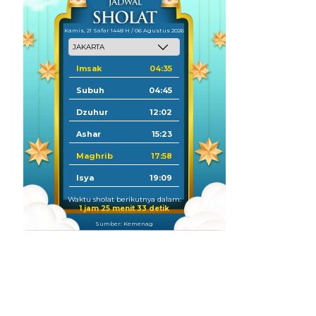
Kamis, 21 Safar 1448 H / 06 Agustus 2026
Imsak
04:35
Subuh
04:45
Dzuhur
12:02
Ashar
15:23
Maghrib
17:58
Isya
19:09
Waktu sholat berikutnya dalam:
1 jam 25 menit 32 detik
Sumber: Kemenag