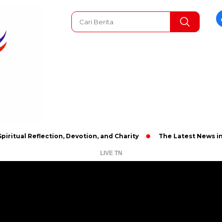
Reflection, Devotion, and Charity
The Latest News in R&B Mus
LIVE TN
Pemutar
Video