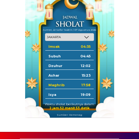
Jum'at, 22 Safar 1448 H / 07 Agustus 2026
Imsak
04:35
Subuh
04:45
Dzuhur
12:02
Ashar
15:23
Maghrib
17:58
Isya
19:09
Waktu sholat berikutnya dalam:
2 jam 52 menit 52 detik
Sumber: Kemenag