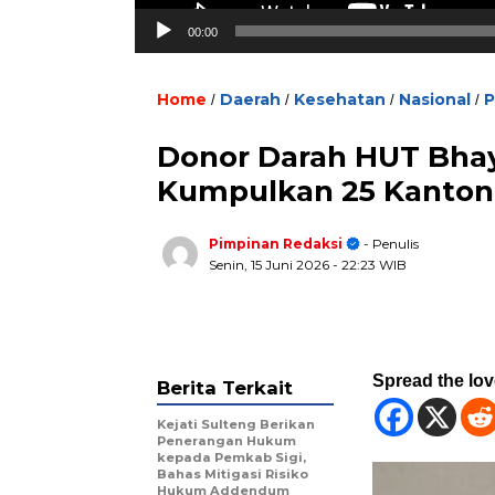
00:00
Home
Daerah
Kesehatan
Nasional
P
/
/
/
/
Donor Darah HUT Bhay
Kumpulkan 25 Kanton
Pimpinan Redaksi
- Penulis
Senin, 15 Juni 2026
- 22:23 WIB
Spread the lo
Berita Terkait
Kejati Sulteng Berikan
Penerangan Hukum
kepada Pemkab Sigi,
Bahas Mitigasi Risiko
Hukum Addendum