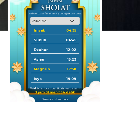
Sabtu, 23 Safar 1448 H / 08 Agustus 2026
Imsak
04:35
Subuh
04:45
Dzuhur
12:02
Ashar
15:23
Maghrib
17:58
Isya
19:09
Waktu sholat berikutnya dalam:
3 jam 31 menit 53 detik
Sumber: Kemenag