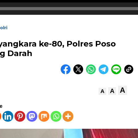
olri
angkara ke-80, Polres Poso
g Darah
A
A
A
ve