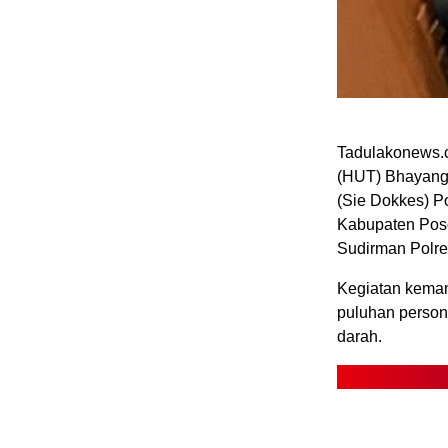
Tadulakonews.
(HUT) Bhayangk
(Sie Dokkes) P
Kabupaten Poso
Sudirman Polre
Kegiatan kemanu
puluhan person
darah.