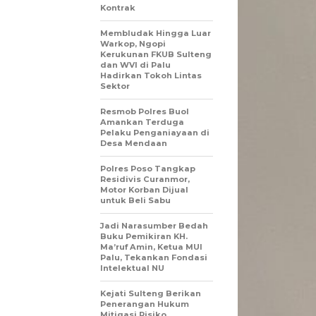
Kontrak
Membludak Hingga Luar
Warkop, Ngopi
Kerukunan FKUB Sulteng
dan WVI di Palu
Hadirkan Tokoh Lintas
Sektor
Resmob Polres Buol
Amankan Terduga
Pelaku Penganiayaan di
Desa Mendaan
Polres Poso Tangkap
Residivis Curanmor,
Motor Korban Dijual
untuk Beli Sabu
Jadi Narasumber Bedah
Buku Pemikiran KH.
Ma’ruf Amin, Ketua MUI
Palu, Tekankan Fondasi
Intelektual NU
Kejati Sulteng Berikan
Penerangan Hukum
Mitigasi Risiko