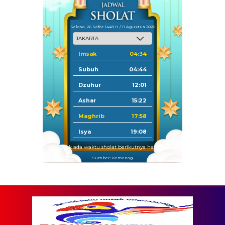
Selasa, 26 Safar 1448 H / 11 Agustus 2026
Imsak
04:34
Subuh
04:44
Dzuhur
12:01
Ashar
15:22
Maghrib
17:58
Isya
19:08
Tidak ada waktu sholat berikutnya hari ini.
Sumber: Kemenag