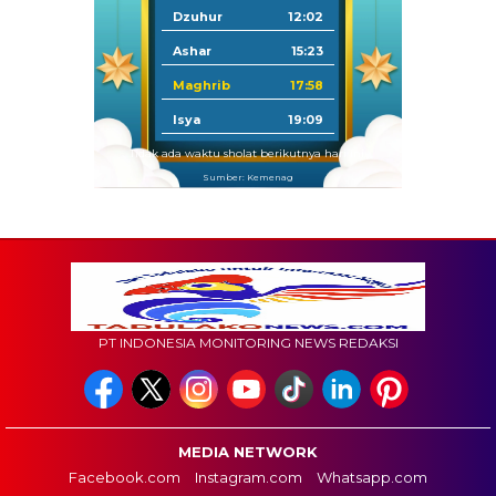
Dzuhur
12:02
Ashar
15:23
Maghrib
17:58
Isya
19:09
Tidak ada waktu sholat berikutnya hari ini.
Sumber: Kemenag
PT INDONESIA MONITORING NEWS REDAKSI
MEDIA NETWORK
Facebook.com
Instagram.com
Whatsapp.com