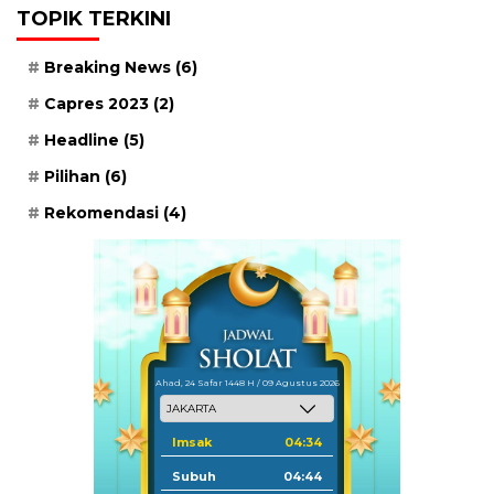
TOPIK TERKINI
Breaking News
(6)
Capres 2023
(2)
Headline
(5)
Pilihan
(6)
Rekomendasi
(4)
Ahad, 24 Safar 1448 H / 09 Agustus 2026
Imsak
04:34
Subuh
04:44