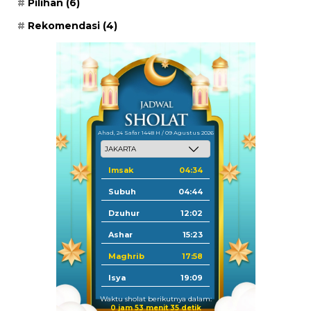
Pilihan
(6)
Rekomendasi
(4)
Ahad, 24 Safar 1448 H / 09 Agustus 2026
Imsak
04:34
Subuh
04:44
Dzuhur
12:02
Ashar
15:23
Maghrib
17:58
Isya
19:09
Waktu sholat berikutnya dalam:
0 jam 53 menit 34 detik