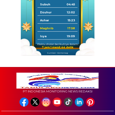
Subuh
04:45
Dzuhur
12:02
Ashar
15:23
Maghrib
17:58
Isya
19:09
Waktu sholat berikutnya dalam:
7 jam 1 menit 42 detik
Sumber: Kemenag
PT INDONESIA MONITORING NEWS REDAKSI