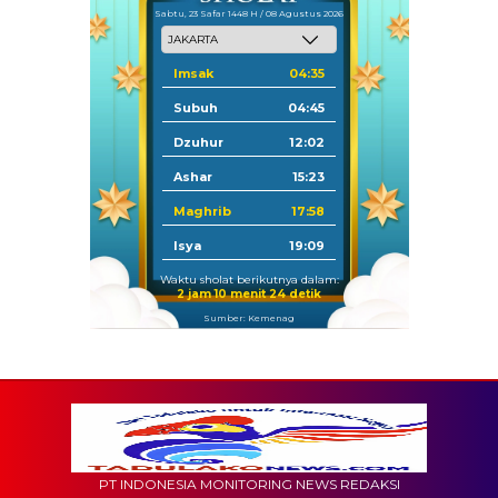
Sabtu, 23 Safar 1448 H / 08 Agustus 2026
Imsak
04:35
Subuh
04:45
Dzuhur
12:02
Ashar
15:23
Maghrib
17:58
Isya
19:09
Waktu sholat berikutnya dalam:
2 jam 10 menit 22 detik
Sumber: Kemenag
PT INDONESIA MONITORING NEWS REDAKSI