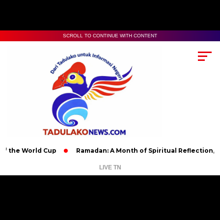
SCROLL TO CONTINUE WITH CONTENT
orld Cup
Ramadan: A Month of Spiritual Reflection, Devotion,
LIVE TN
Pemutar
Video