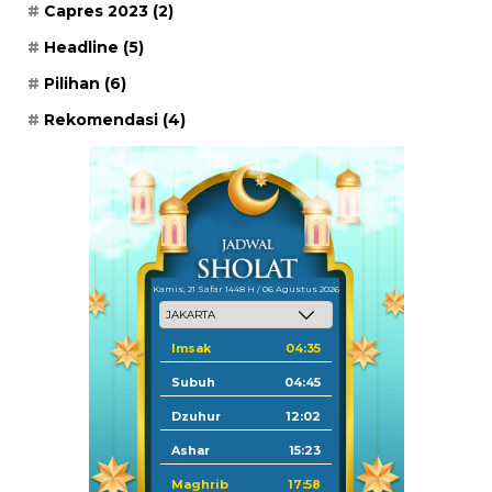
Capres 2023
(2)
Headline
(5)
Pilihan
(6)
Rekomendasi
(4)
Kamis, 21 Safar 1448 H / 06 Agustus 2026
Imsak
04:35
Subuh
04:45
Dzuhur
12:02
Ashar
15:23
Maghrib
17:58