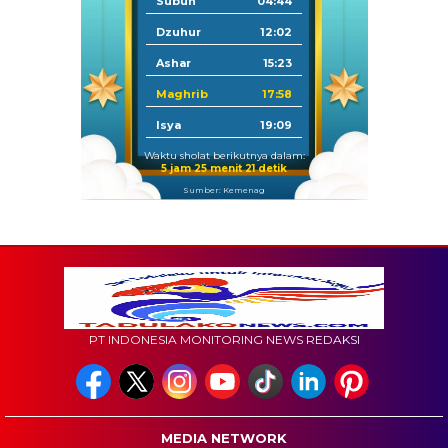
Subuh
04:44
Dzuhur
12:02
Ashar
15:23
Maghrib
17:58
Isya
19:09
Waktu sholat berikutnya dalam:
5 jam 25 menit 20 detik
Sumber: Kemenag
PT INDONESIA MONITORING NEWS REDAKSI
MEDIA NETWORK