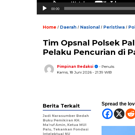
00:00
Home
Daerah
Nasional
Peristiwa
Pol
/
/
/
/
Tim Opsnal Polsek Pa
Pelaku Pencurian di 
Pimpinan Redaksi
- Penulis
Kamis, 18 Juni 2026
- 21:39 WIB
Spread the lo
Berita Terkait
Jadi Narasumber Bedah
Buku Pemikiran KH.
Ma’ruf Amin, Ketua MUI
Palu, Tekankan Fondasi
Intelektual NU