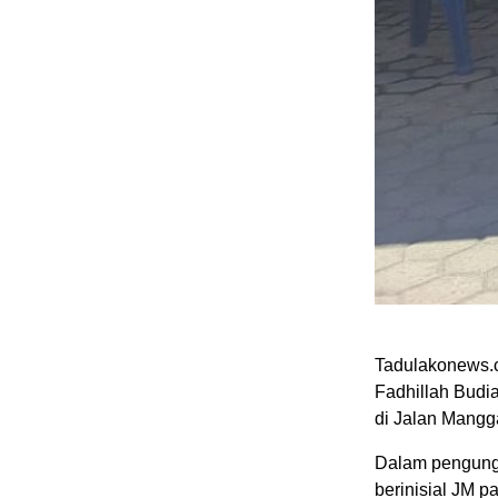
Tadulakonews.c
Fadhillah Budia
di Jalan Mangg
Dalam pengungk
berinisial JM p