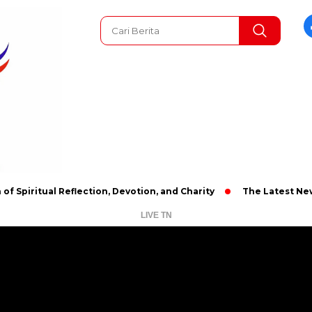
al Reflection, Devotion, and Charity
The Latest News in R&B 
LIVE TN
Pemutar
Video