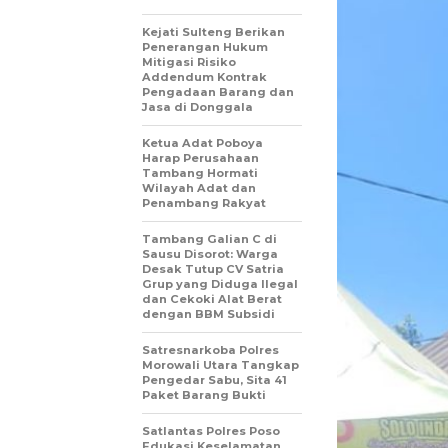
Kejati Sulteng Berikan
Penerangan Hukum
Mitigasi Risiko
Addendum Kontrak
Pengadaan Barang dan
Jasa di Donggala
Ketua Adat Poboya
Harap Perusahaan
Tambang Hormati
Wilayah Adat dan
Penambang Rakyat
Tambang Galian C di
Sausu Disorot: Warga
Desak Tutup CV Satria
Grup yang Diduga Ilegal
dan Cekoki Alat Berat
dengan BBM Subsidi
Satresnarkoba Polres
Morowali Utara Tangkap
Pengedar Sabu, Sita 41
Paket Barang Bukti
Satlantas Polres Poso
Edukasi Keselamatan