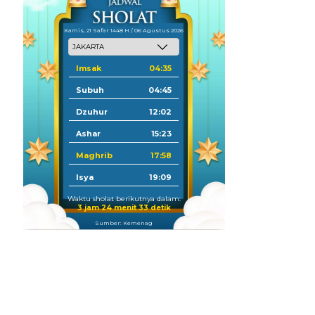
Kamis, 21 Safar 1448 H / 06 Agustus 2026
Imsak
04:35
Subuh
04:45
Dzuhur
12:02
Ashar
15:23
Maghrib
17:58
Isya
19:09
Waktu sholat berikutnya dalam:
3 jam 24 menit 32 detik
Sumber: Kemenag