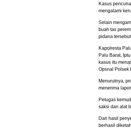
Kasus pencuria
mengalami keru
Selain mengama
buah tas perem
pidana tersebut
Kapolresta Palu
Palu Barat, Ip
kasus itu merup
Opsnal Polsek 
Menurutnya, pro
menerima lapor
Petugas kemudi
saksi dan alat 
Dari hasil peny
berhasil diketa