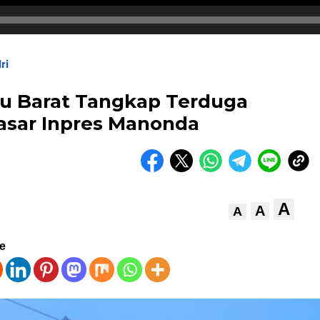
ri
lu Barat Tangkap Terduga
Pasar Inpres Manonda
A
A
A
ve