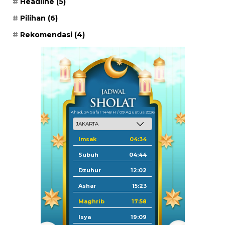
Headline
(5)
Pilihan
(6)
Rekomendasi
(4)
Ahad, 24 Safar 1448 H / 09 Agustus 2026
Imsak
04:34
Subuh
04:44
Dzuhur
12:02
Ashar
15:23
Maghrib
17:58
Isya
19:09